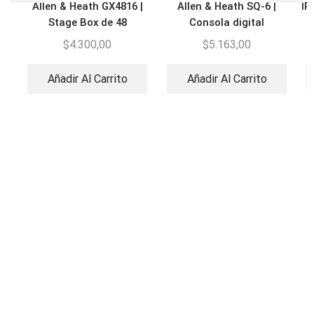
Allen & Heath GX4816 |
Allen & Heath SQ-6 |
IP
Stage Box de 48
Consola digital
entradas/16 salidas XLR
$
4.300,00
$
5.163,00
Añadir Al Carrito
Añadir Al Carrito