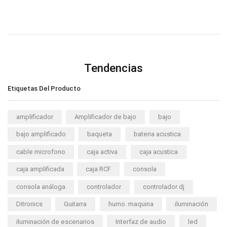
Tendencias
Etiquetas Del Producto
amplificador
Amplificador de bajo
bajo
bajo amplificado
baqueta
bateria acustica
cable microfono
caja activa
caja acustica
caja amplificada
caja RCF
consola
consola análoga
controlador
controlador dj
Ditronics
Guitarra
humo. maquina
iluminación
iluminación de escenarios
Interfaz de audio
led