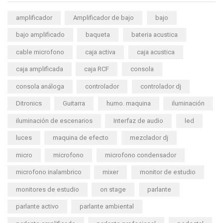
amplificador
Amplificador de bajo
bajo
bajo amplificado
baqueta
bateria acustica
cable microfono
caja activa
caja acustica
caja amplificada
caja RCF
consola
consola análoga
controlador
controlador dj
Ditronics
Guitarra
humo. maquina
iluminación
iluminación de escenarios
Interfaz de audio
led
luces
maquina de efecto
mezclador dj
micro
microfono
microfono condensador
microfono inalambrico
mixer
monitor de estudio
monitores de estudio
on stage
parlante
parlante activo
parlante ambiental