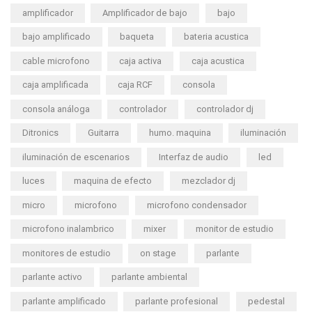
amplificador
Amplificador de bajo
bajo
bajo amplificado
baqueta
bateria acustica
cable microfono
caja activa
caja acustica
caja amplificada
caja RCF
consola
consola análoga
controlador
controlador dj
Ditronics
Guitarra
humo. maquina
iluminación
iluminación de escenarios
Interfaz de audio
led
luces
maquina de efecto
mezclador dj
micro
microfono
microfono condensador
microfono inalambrico
mixer
monitor de estudio
monitores de estudio
on stage
parlante
parlante activo
parlante ambiental
parlante amplificado
parlante profesional
pedestal