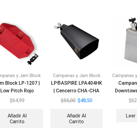
mpanas y Jam Block
Campanas y Jam Block
Campanas y
m Block LP-1207 |
LP®ASPIRE LPA404HK
Campan
Low Pitch Rojo
| Cencerro CHA-CHA
Downtown
CB KIT
$
64,99
$
55,00
$
48,50
$
62
Añadir Al
Añadir Al
Leer
Carrito
Carrito