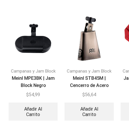
Campanas y Jam Block
Campanas y Jam Block
Ca
Meinl MPE3BK | Jam
Meinl STB45M |
Ja
Block Negro
Cencerro de Acero
Cowbell
$
54,99
$
56,64
Añadir Al
Añadir Al
Carrito
Carrito