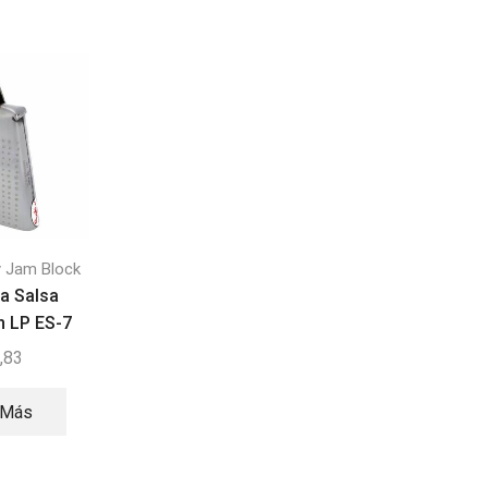
 Jam Block
Campanas y Jam Block
Campanas y Jam Blo
a Salsa
Campana para timbal
Jam Block LP1205 
 LP ES-7
Uptown LP ES-6
Pitch Azul
,83
$
76,21
$
59,99
 Más
Leer Más
Añadir Al
Carrito