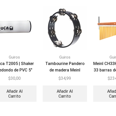
Guiros
Guiros
Gui
ca T2005 | Shaker
Tambourine Pandero
Meinl CH33H
edondo de PVC 5″
de madera Meinl
33 barras d
CTA2S-BK
$
30,00
$
34,99
$
23
Añadir Al
Añadir Al
Añad
Carrito
Carrito
Car