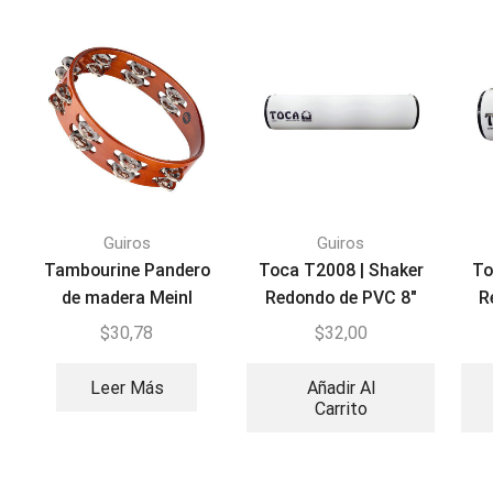
Guiros
Guiros
Tambourine Pandero
Toca T2008 | Shaker
To
de madera Meinl
Redondo de PVC 8″
R
PMLTA2AB
$
30,78
$
32,00
Leer Más
Añadir Al
Carrito