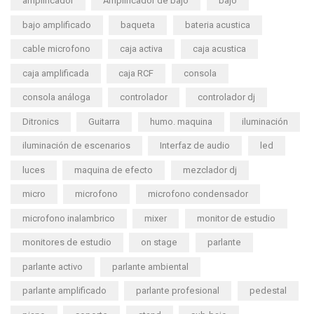
amplificador
Amplificador de bajo
bajo
bajo amplificado
baqueta
bateria acustica
cable microfono
caja activa
caja acustica
caja amplificada
caja RCF
consola
consola análoga
controlador
controlador dj
Ditronics
Guitarra
humo. maquina
iluminación
iluminación de escenarios
Interfaz de audio
led
luces
maquina de efecto
mezclador dj
micro
microfono
microfono condensador
microfono inalambrico
mixer
monitor de estudio
monitores de estudio
on stage
parlante
parlante activo
parlante ambiental
parlante amplificado
parlante profesional
pedestal