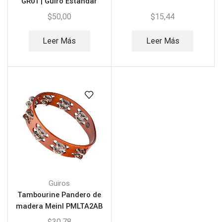
GR01 | Guiro Estandar
$
50,00
$
15,44
Leer Más
Leer Más
Guiros
Tambourine Pandero de
madera Meinl PMLTA2AB
$
30,78