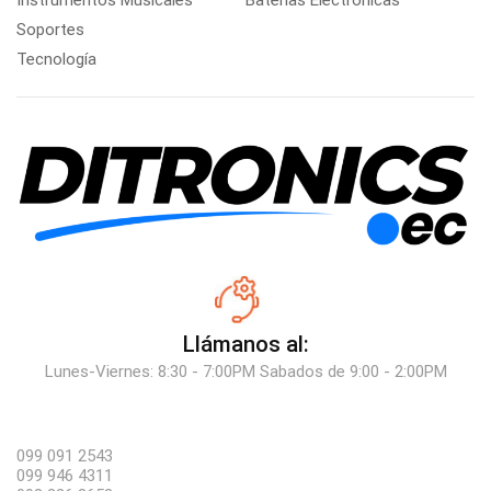
Instrumentos Musicales
Baterías Electrónicas
Soportes
Tecnología
Llámanos al:
Lunes-Viernes: 8:30 - 7:00PM Sabados de 9:00 - 2:00PM
099 091 2543
099 946 4311