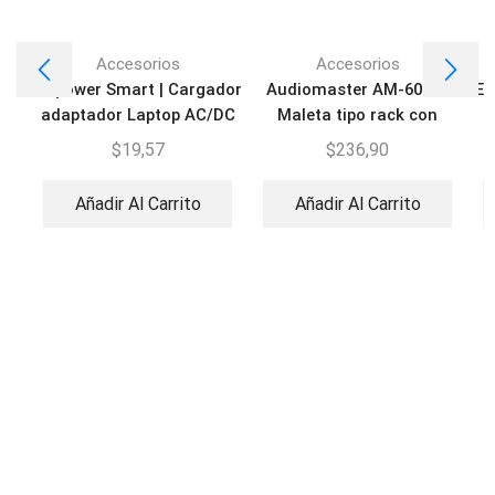
Accesorios
Accesorios
BSpower Smart | Cargador
Audiomaster AM-6001 |
EV
adaptador Laptop AC/DC
Maleta tipo rack con
ruedas ABS Pro
$
19,57
$
236,90
Añadir Al Carrito
Añadir Al Carrito