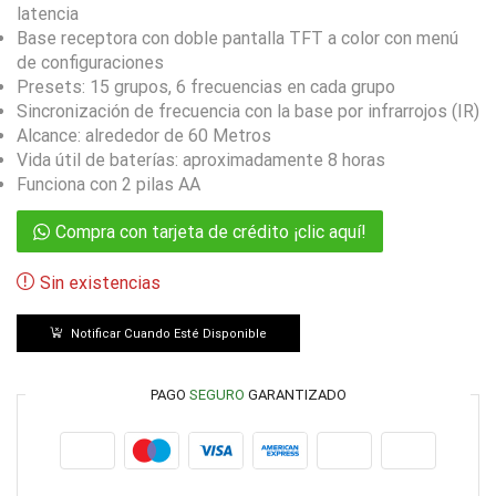
latencia
Base receptora con doble pantalla TFT a color con menú
de configuraciones
Presets: 15 grupos, 6 frecuencias en cada grupo
Sincronización de frecuencia con la base por infrarrojos (IR)
Alcance: alrededor de 60 Metros
Vida útil de baterías: aproximadamente 8 horas
Funciona con 2 pilas AA
Compra con tarjeta de crédito ¡clic aquí!
Sin existencias
Notificar Cuando Esté Disponible
PAGO
SEGURO
GARANTIZADO