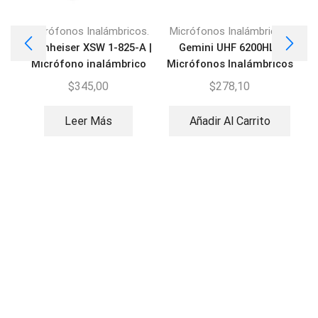
Micrófonos Inalámbricos.
Micrófonos Inalámbricos.
M
Sennheiser XSW 1-825-A |
Gemini UHF 6200HL |
Micrófono inalámbrico
Micrófonos Inalámbricos
Diadema
$
345,00
$
278,10
Leer Más
Añadir Al Carrito