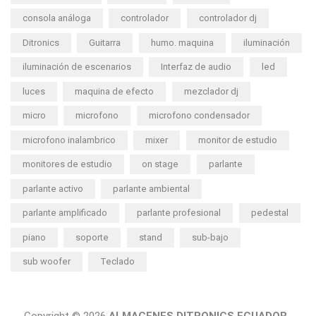
consola análoga
controlador
controlador dj
Ditronics
Guitarra
humo. maquina
iluminación
iluminación de escenarios
Interfaz de audio
led
luces
maquina de efecto
mezclador dj
micro
microfono
microfono condensador
microfono inalambrico
mixer
monitor de estudio
monitores de estudio
on stage
parlante
parlante activo
parlante ambiental
parlante amplificado
parlante profesional
pedestal
piano
soporte
stand
sub-bajo
sub woofer
Teclado
Copyright © 2026
ALMACENES DITRONICS ECUADOR.