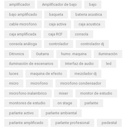
amplificador
Amplificador de bajo
bajo
bajo amplificado
baqueta
bateria acustica
cable microfono
caja activa
caja acustica
caja amplificada
caja RCF
consola
consola análoga
controlador
controlador dj
Ditronics
Guitarra
humo. maquina
iluminación
iluminación de escenarios
Interfaz de audio
led
luces
maquina de efecto
mezclador dj
micro
microfono
microfono condensador
microfono inalambrico
mixer
monitor de estudio
monitores de estudio
on stage
parlante
parlante activo
parlante ambiental
parlante amplificado
parlante profesional
pedestal