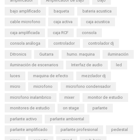
amplificador
Amplificador de bajo
bajo
bajo amplificado
baqueta
bateria acustica
cable microfono
caja activa
caja acustica
caja amplificada
caja RCF
consola
consola análoga
controlador
controlador dj
Ditronics
Guitarra
humo. maquina
iluminación
iluminación de escenarios
Interfaz de audio
led
luces
maquina de efecto
mezclador dj
micro
microfono
microfono condensador
microfono inalambrico
mixer
monitor de estudio
monitores de estudio
on stage
parlante
parlante activo
parlante ambiental
parlante amplificado
parlante profesional
pedestal