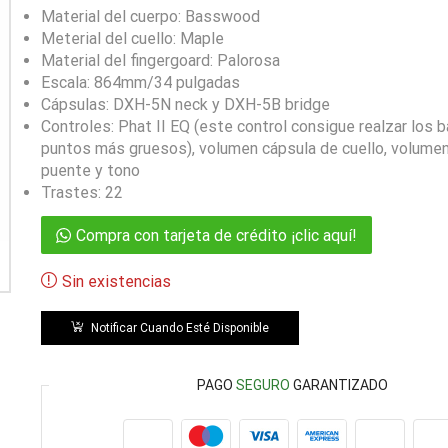
Material del cuerpo: Basswood
Meterial del cuello: Maple
Material del fingergoard: Palorosa
Escala: 864mm/34 pulgadas
Cápsulas: DXH-5N neck y DXH-5B bridge
Controles: Phat II EQ (este control consigue realzar los b
puntos más gruesos), volumen cápsula de cuello, volume
puente y tono
Trastes: 22
Compra con tarjeta de crédito ¡clic aquí!
Sin existencias
Notificar Cuando Esté Disponible
PAGO
SEGURO
GARANTIZADO