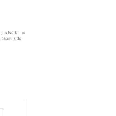
ajos hasta los
n cápsula de
Envio
100%
Gratis
productos seleccionados