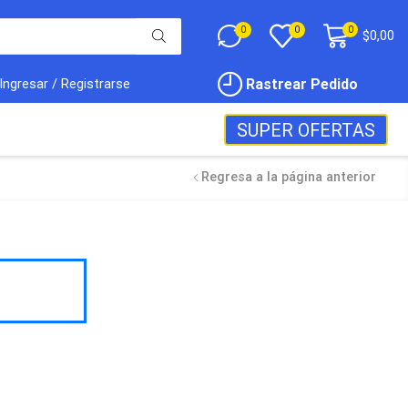
0
0
0
$
0,00
Rastrear Pedido
Ingresar / Registrarse
SUPER OFERTAS
Regresa a la página anterior