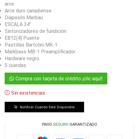
arce
Arce duro canadiense
Diapasón Merbau
ESCALA 34″
Sintonizadores de fundición
EB12(4) Puente
Pastillas Bartolini MK-1
Markbass MB-1 Preamplificador
Hardware negro.
5 cuerdas.
Compra con tarjeta de crédito ¡clic aquí!
Sin existencias
Notificar Cuando Esté Disponible
PAGO
SEGURO
GARANTIZADO