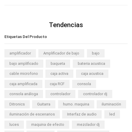
Tendencias
Etiquetas Del Producto
amplificador
Amplificador de bajo
bajo
bajo amplificado
baqueta
bateria acustica
cable microfono
caja activa
caja acustica
caja amplificada
caja RCF
consola
consola análoga
controlador
controlador dj
Ditronics
Guitarra
humo. maquina
iluminación
iluminación de escenarios
Interfaz de audio
led
luces
maquina de efecto
mezclador dj