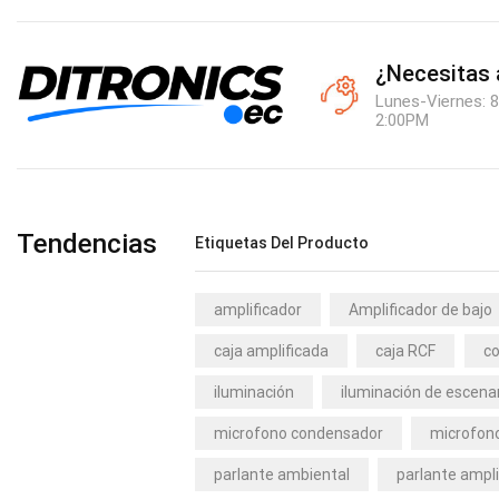
¿Necesitas
Lunes-Viernes: 8
2:00PM
Tendencias
Etiquetas Del Producto
amplificador
Amplificador de bajo
caja amplificada
caja RCF
co
iluminación
iluminación de escena
microfono condensador
microfono
parlante ambiental
parlante ampli