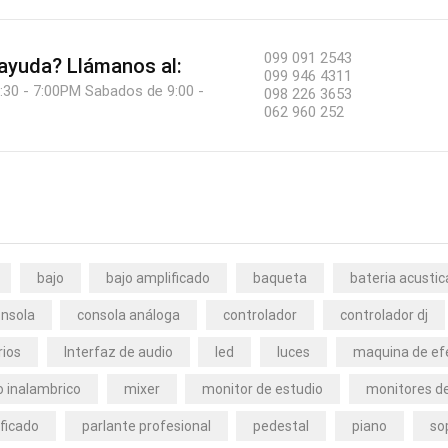
099 091 2543
 ayuda?
Llámanos al:
099 946 4311
:30 - 7:00PM Sabados de 9:00 -
098 226 3653
062 960 252
bajo
bajo amplificado
baqueta
bateria acustic
nsola
consola análoga
controlador
controlador dj
rios
Interfaz de audio
led
luces
maquina de ef
 inalambrico
mixer
monitor de estudio
monitores de
ficado
parlante profesional
pedestal
piano
so