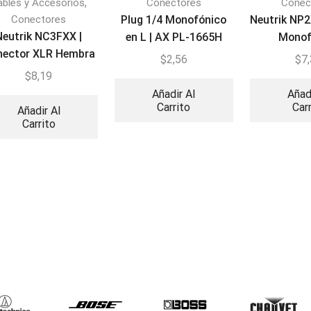
,
ables y Accesorios
Conectores
Conec
Conectores
Plug 1/4 Monofónico
Neutrik NP2
Neutrik NC3FXX |
en L | AX PL-1665H
Monof
nector XLR Hembra
$
2,56
$
7
de 3 pines
$
8,19
Añadir Al
Añad
Carrito
Car
Añadir Al
Carrito