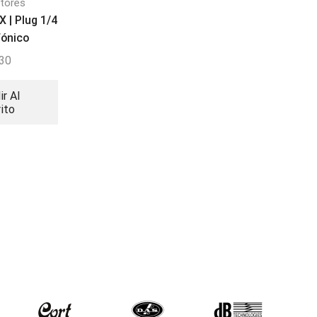
,
tores
Cables
Cables y
Conectores
X | Plug 1/4
Conectores de Audio,
Neutrik NAC3FXXB
,
Video y Tecnología
ónico
S | Conector Power
Conectores
,30
$
15,00
Mackie MTEST-1 |
Probador de Cables
ir Al
Añadir Al
rito
Carrito
$
56,65
Leer Más