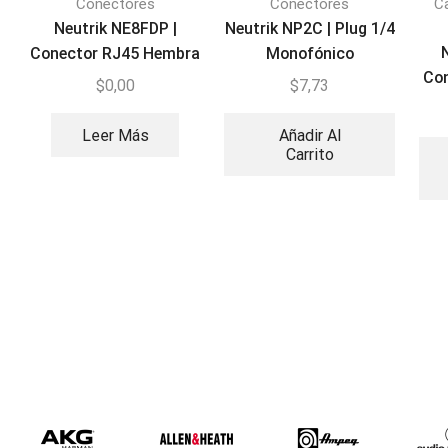
Conectores
Conectores
C
Neutrik NE8FDP |
Neutrik NP2C | Plug 1/4
Conector RJ45 Hembra
Monofónico
Co
Ethercon para montaje
$
0,00
$
7,73
Leer Más
Añadir Al
Carrito