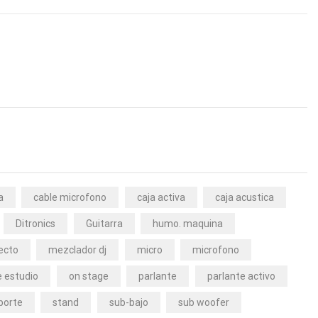
a
cable microfono
caja activa
caja acustica
Ditronics
Guitarra
humo. maquina
ecto
mezclador dj
micro
microfono
 estudio
on stage
parlante
parlante activo
porte
stand
sub-bajo
sub woofer