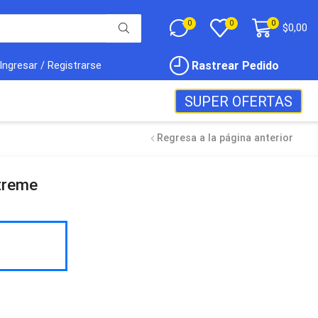
0
0
0
$
0,00
Rastrear Pedido
Ingresar / Registrarse
SUPER OFERTAS
Regresa a la página anterior
treme