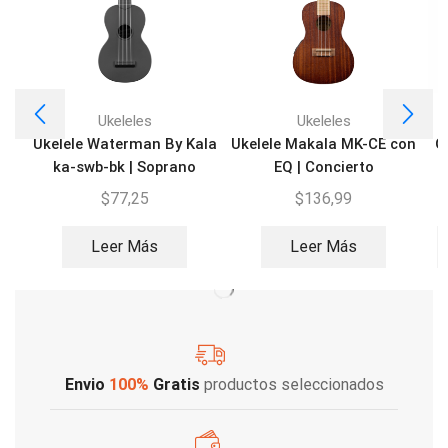
Ukeleles
Ukeleles
Ukelele Waterman By Kala
Ukelele Makala MK-CE con
O
ka-swb-bk | Soprano
EQ | Concierto
$
77,25
$
136,99
Leer Más
Leer Más
Envio
100%
Gratis
productos seleccionados