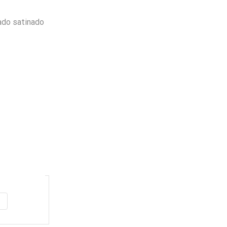
bado satinado
Envio
100%
Gratis
productos seleccionados