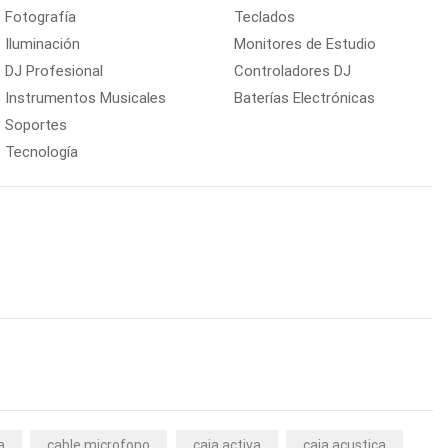
Fotografía
Teclados
Iluminación
Monitores de Estudio
DJ Profesional
Controladores DJ
Instrumentos Musicales
Baterías Electrónicas
Soportes
Tecnología
a
cable microfono
caja activa
caja acustica