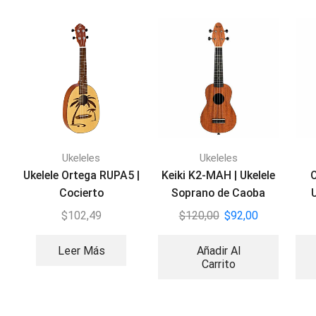
Ukeleles
Ukeleles
Ukelele Ortega RUPA5 |
Keiki K2-MAH | Ukelele
O
Cocierto
Soprano de Caoba
$
102,49
$
120,00
$
92,00
Leer Más
Añadir Al
Carrito