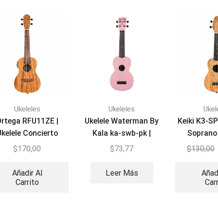
Ukeleles
Ukeleles
Ukel
rtega RFU11ZE |
Ukelele Waterman By
Keiki K3-SP
Ukelele Concierto
Kala ka-swb-pk |
Soprano
Soprano
$
170,00
$
73,77
$
130,00
Añadir Al
Leer Más
Añad
Carrito
Car