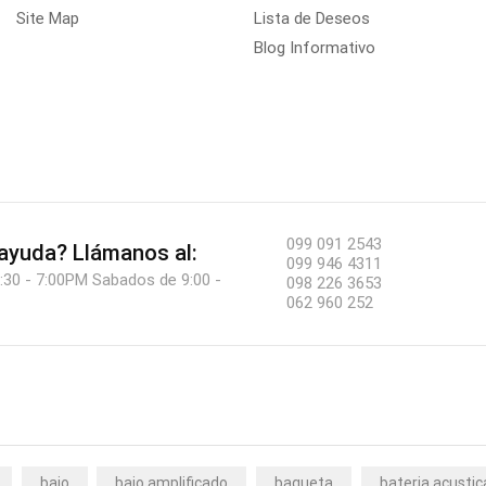
Site Map
Lista de Deseos
Blog Informativo
099 091 2543
 ayuda?
Llámanos al:
099 946 4311
:30 - 7:00PM Sabados de 9:00 -
098 226 3653
062 960 252
bajo
bajo amplificado
baqueta
bateria acustic