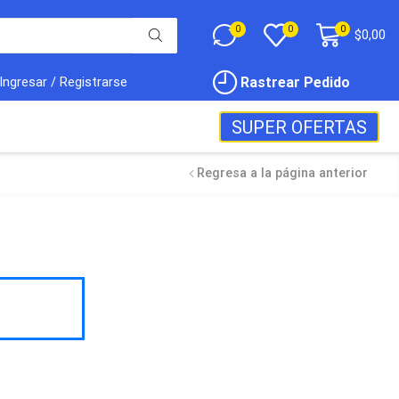
0
0
0
$
0,00
Rastrear Pedido
Ingresar / Registrarse
SUPER OFERTAS
Regresa a la página anterior