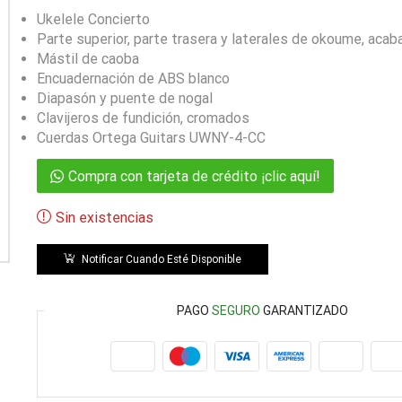
Ukelele Concierto
Parte superior, parte trasera y laterales de okoume, aca
Mástil de caoba
Encuadernación de ABS blanco
Diapasón y puente de nogal
Clavijeros de fundición, cromados
Cuerdas Ortega Guitars UWNY-4-CC
Compra con tarjeta de crédito ¡clic aquí!
Sin existencias
Notificar Cuando Esté Disponible
PAGO
SEGURO
GARANTIZADO