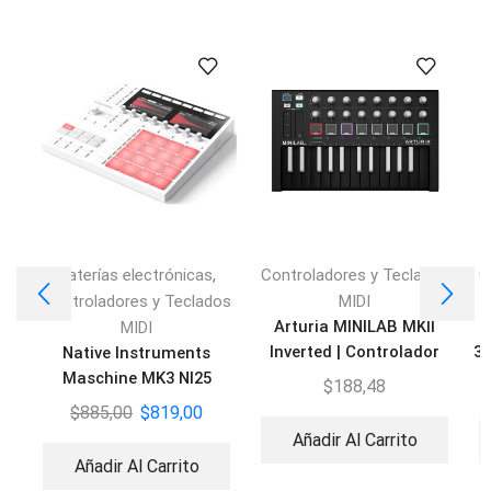
,
Baterías electrónicas
Controladores y Teclados
C
Controladores y Teclados
MIDI
Arturia MINILAB MKII
MIDI
Inverted | Controlador
3R
Native Instruments
MIDI 25 teclas
Maschine MK3 NI25
$
188,48
Retrospective
$
885,00
$
819,00
Añadir Al Carrito
Añadir Al Carrito