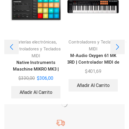
,
Baterías electrónicas
Controladores y Teclados
C
Controladores y Teclados
MIDI
M-Audio Oxygen 61 MK
MIDI
3RD | Controlador MIDI de
Native Instruments
61 teclas
Maschine MIKRO MK3 |
$
401,69
Caja de Ritmos y MIDI
$
330,00
$
306,00
Añadir Al Carrito
Añadir Al Carrito