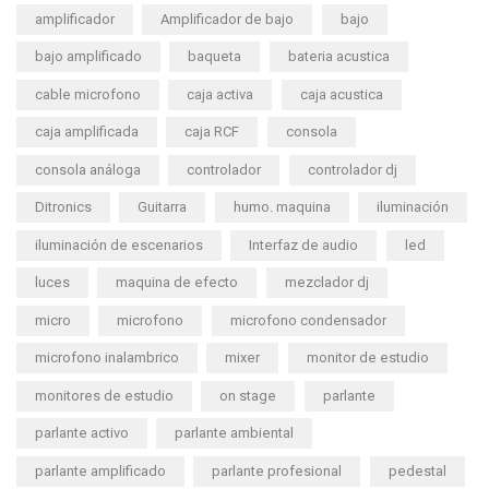
amplificador
Amplificador de bajo
bajo
bajo amplificado
baqueta
bateria acustica
cable microfono
caja activa
caja acustica
caja amplificada
caja RCF
consola
consola análoga
controlador
controlador dj
Ditronics
Guitarra
humo. maquina
iluminación
iluminación de escenarios
Interfaz de audio
led
luces
maquina de efecto
mezclador dj
micro
microfono
microfono condensador
microfono inalambrico
mixer
monitor de estudio
monitores de estudio
on stage
parlante
parlante activo
parlante ambiental
parlante amplificado
parlante profesional
pedestal