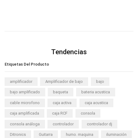
Tendencias
Etiquetas Del Producto
amplificador
Amplificador de bajo
bajo
bajo amplificado
baqueta
bateria acustica
cable microfono
caja activa
caja acustica
caja amplificada
caja RCF
consola
consola análoga
controlador
controlador dj
Ditronics
Guitarra
humo. maquina
iluminación