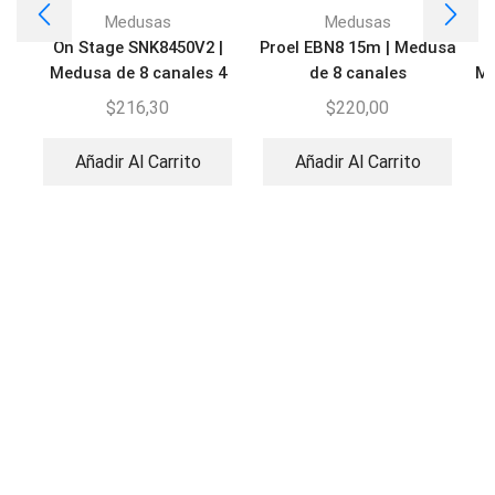
Medusas
Medusas
On Stage SNK8450V2 |
Proel EBN8 15m | Medusa
Medusa de 8 canales 4
de 8 canales
Me
Retornos
$
216,30
$
220,00
Añadir Al Carrito
Añadir Al Carrito