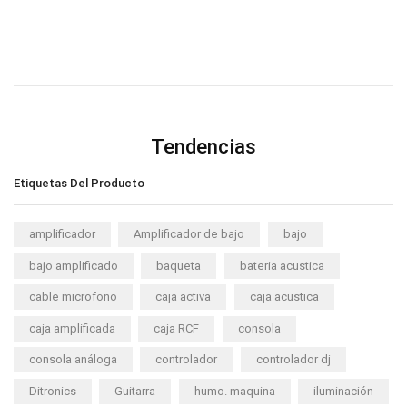
Tendencias
Etiquetas Del Producto
amplificador
Amplificador de bajo
bajo
bajo amplificado
baqueta
bateria acustica
cable microfono
caja activa
caja acustica
caja amplificada
caja RCF
consola
consola análoga
controlador
controlador dj
Ditronics
Guitarra
humo. maquina
iluminación