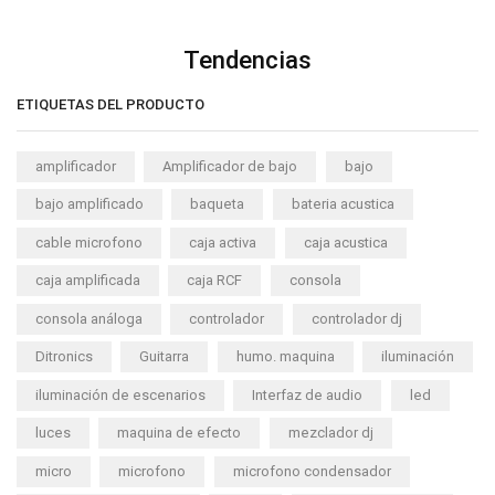
Tendencias
ETIQUETAS DEL PRODUCTO
amplificador
Amplificador de bajo
bajo
bajo amplificado
baqueta
bateria acustica
cable microfono
caja activa
caja acustica
caja amplificada
caja RCF
consola
consola análoga
controlador
controlador dj
Ditronics
Guitarra
humo. maquina
iluminación
iluminación de escenarios
Interfaz de audio
led
luces
maquina de efecto
mezclador dj
micro
microfono
microfono condensador