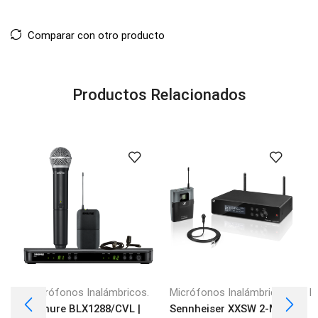
Comparar con otro producto
Productos Relacionados
Micrófonos Inalámbricos.
Micrófonos Inalámbricos.
M
Shure BLX1288/CVL |
Sennheiser XXSW 2-ME |