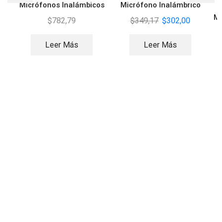
Micrófonos Inalámbicos
Micrófono Inalámbrico
Vocal y Lavalier
Lavalier
Mi
$
782,79
$
349,17
$
302,00
C
Leer Más
Leer Más