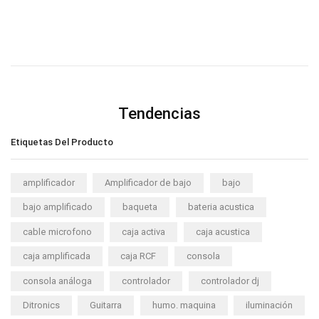
Tendencias
Etiquetas Del Producto
amplificador
Amplificador de bajo
bajo
bajo amplificado
baqueta
bateria acustica
cable microfono
caja activa
caja acustica
caja amplificada
caja RCF
consola
consola análoga
controlador
controlador dj
Ditronics
Guitarra
humo. maquina
iluminación