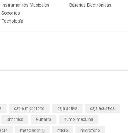
Instrumentos Musicales
Baterías Electrónicas
Soportes
Tecnología
a
cable microfono
caja activa
caja acustica
Ditronics
Guitarra
humo. maquina
ecto
mezclador dj
micro
microfono