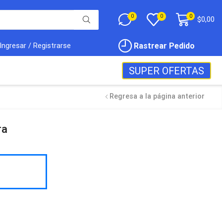
0
0
0
$
0,00
Rastrear Pedido
Ingresar / Registrarse
SUPER OFERTAS
Regresa a la página anterior
ra