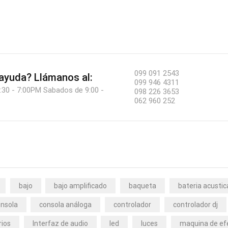
099 091 2543
 ayuda?
Llámanos al:
099 946 4311
:30 - 7:00PM Sabados de 9:00 -
098 226 3653
062 960 252
bajo
bajo amplificado
baqueta
bateria acustic
nsola
consola análoga
controlador
controlador dj
rios
Interfaz de audio
led
luces
maquina de ef