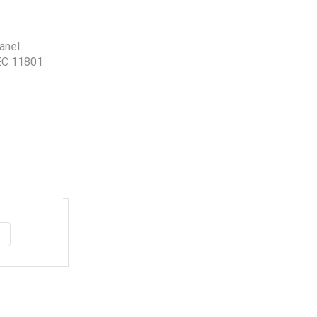
anel.
EC 11801
Envio
100%
Gratis
productos seleccionados