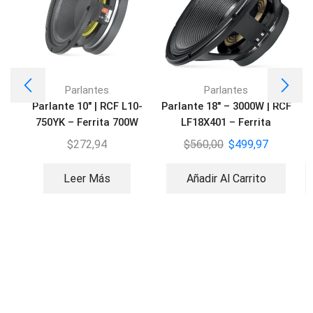
Parlantes
Parlantes
Parlante 10″ | RCF L10-
Parlante 18″ – 3000W | RCF
P
750YK – Ferrita 700W
LF18X401 – Ferrita
$
272,94
$
560,00
$
499,97
Leer Más
Añadir Al Carrito