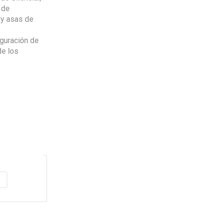
 de
Garantía
de fabrica
en
 y asas de
todos los productos
guración de
Varios metodos
de pago
de los