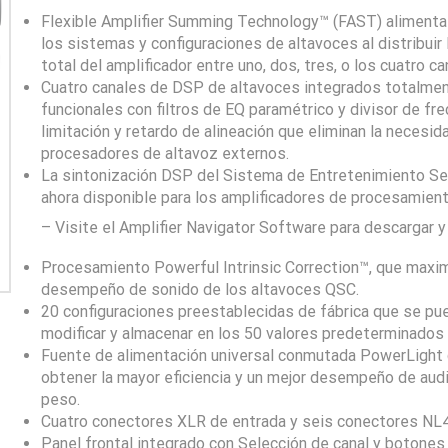
Flexible Amplifier Summing Technology™ (FAST) alimenta 
los sistemas y configuraciones de altavoces al distribuir 
total del amplificador entre uno, dos, tres, o los cuatro ca
Cuatro canales de DSP de altavoces integrados totalme
funcionales con filtros de EQ paramétrico y divisor de fre
limitación y retardo de alineación que eliminan la necesid
procesadores de altavoz externos.
La sintonización DSP del Sistema de Entretenimiento Se
ahora disponible para los amplificadores de procesamien
– Visite el Amplifier Navigator Software para descargar y
Procesamiento Powerful Intrinsic Correction™, que maxim
desempeño de sonido de los altavoces QSC.
20 configuraciones preestablecidas de fábrica que se pu
modificar y almacenar en los 50 valores predeterminados 
Fuente de alimentación universal conmutada PowerLight
obtener la mayor eficiencia y un mejor desempeño de audi
peso.
Cuatro conectores XLR de entrada y seis conectores NL4 
Panel frontal integrado con Selección de canal y botones 