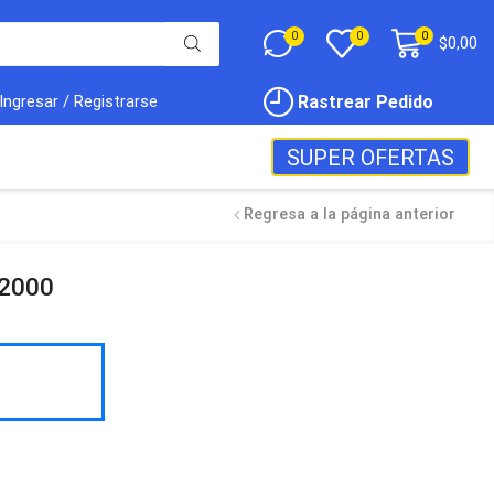
0
0
0
$
0,00
Rastrear Pedido
Ingresar / Registrarse
SUPER OFERTAS
Regresa a la página anterior
 2000