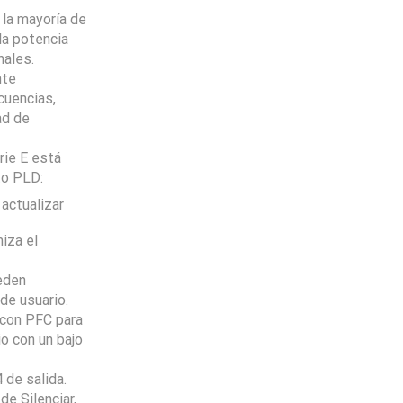
la mayoría de
la potencia
nales.
nte
cuencias,
ad de
rie E está
to PLD:
 actualizar
iza el
eden
de usuario.
 con PFC para
o con un bajo
Envio
100%
Gratis
productos seleccionados
de salida.
de Silenciar,