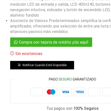
medición LED de entrada y salida, LCD 400×240, botones
navegación intuitiva, indicador y botón de encendido LED,
aluminio fundido.
Asistente de Valores Predeterminados simplifica la confi
amplificador, ofreciendo una selección de entre una lista 
altavoces pasivos más vendidos.
Compra con tarjeta de crédito ¡clic aquí!
Sin existencias
Notificar Cuando Esté Disponible
PAGO
SEGURO
GARANTIZADO
Tus pagos son
100% Seguros