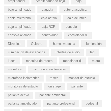
amplificador
Amplificador de bajo
bajo
bajo amplificado
baqueta
bateria acustica
cable microfono
caja activa
caja acustica
caja amplificada
caja RCF
consola
consola análoga
controlador
controlador dj
Ditronics
Guitarra
humo. maquina
iluminación
iluminación de escenarios
Interfaz de audio
led
luces
maquina de efecto
mezclador dj
micro
microfono
microfono condensador
microfono inalambrico
mixer
monitor de estudio
monitores de estudio
on stage
parlante
parlante activo
parlante ambiental
parlante amplificado
parlante profesional
pedestal