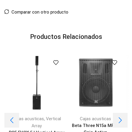
Comparar con otro producto
Productos Relacionados
,
Cajas acusticas
Vertical
Cajas acusticas
C
Beta Three N15a MP3 |
Array