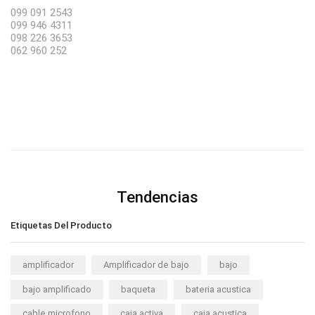
099 091 2543
099 946 4311
098 226 3653
062 960 252
Tendencias
Etiquetas Del Producto
amplificador
Amplificador de bajo
bajo
bajo amplificado
baqueta
bateria acustica
cable microfono
caja activa
caja acustica