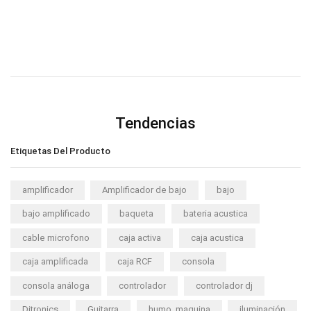
Tendencias
Etiquetas Del Producto
amplificador
Amplificador de bajo
bajo
bajo amplificado
baqueta
bateria acustica
cable microfono
caja activa
caja acustica
caja amplificada
caja RCF
consola
consola análoga
controlador
controlador dj
Ditronics
Guitarra
humo. maquina
iluminación