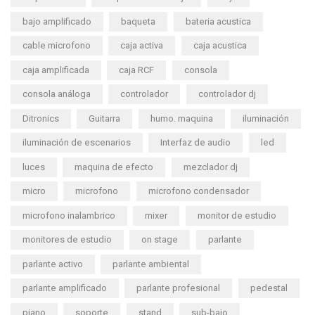
bajo amplificado
baqueta
bateria acustica
cable microfono
caja activa
caja acustica
caja amplificada
caja RCF
consola
consola análoga
controlador
controlador dj
Ditronics
Guitarra
humo. maquina
iluminación
iluminación de escenarios
Interfaz de audio
led
luces
maquina de efecto
mezclador dj
micro
microfono
microfono condensador
microfono inalambrico
mixer
monitor de estudio
monitores de estudio
on stage
parlante
parlante activo
parlante ambiental
parlante amplificado
parlante profesional
pedestal
piano
soporte
stand
sub-bajo