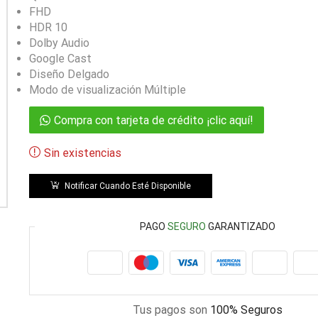
FHD
HDR 10
Dolby Audio
Google Cast
Diseño Delgado
Modo de visualización Múltiple
Compra con tarjeta de crédito ¡clic aquí!
Sin existencias
Notificar Cuando Esté Disponible
PAGO
SEGURO
GARANTIZADO
Tus pagos son
100% Seguros