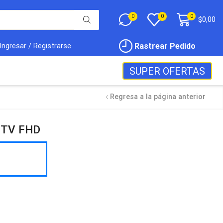
0
0
0
$
0,00
Rastrear Pedido
Ingresar / Registrarse
SUPER OFERTAS
Regresa a la página anterior
d TV FHD