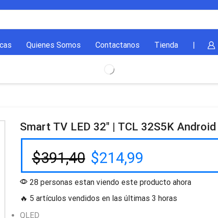
cas
Quienes Somos
Contactanos
Tienda
|
Smart TV LED 32″ | TCL 32S5K Androi
$
391,40
$
214,99
28 personas estan viendo este producto ahora
🔥 5 artículos vendidos en las últimas 3 horas
QLED