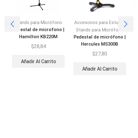
,
Stands para Micrófono
Accesorios para Estudio
A
Pedestal de microfono |
Stands para Micrófono
Hamilton KB220M
Pedestal de micrófono |
C
MS220BK
Hercules MS300B
$
28,84
$
27,80
Añadir Al Carrito
Añadir Al Carrito