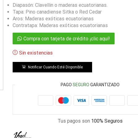
Diapasón: Clavellin o maderas ecuatorianas.
Tapa: Pino canadiense Sitka o Red Cedar
Aros: Maderas exóticas ecuatorianas
Contratapa: Maderas exóticas ecuatorianas
Compra con tarjeta de crédito ¡clic aquí!
Sin existencias
Notificar Cuando Esté Disponible
PAGO
SEGURO
GARANTIZADO
Tus pagos son
100% Seguros