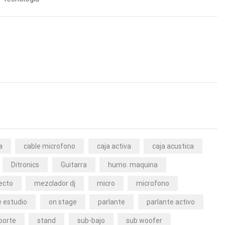
a
cable microfono
caja activa
caja acustica
Ditronics
Guitarra
humo. maquina
ecto
mezclador dj
micro
microfono
 estudio
on stage
parlante
parlante activo
porte
stand
sub-bajo
sub woofer