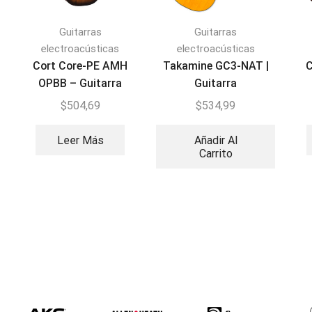
Guitarras
Guitarras
electroacústicas
electroacústicas
Cort Core-PE AMH
Takamine GC3-NAT |
C
OPBB – Guitarra
Guitarra
Electroacústica
Electroacústica
$
504,69
$
534,99
Leer Más
Añadir Al
Carrito