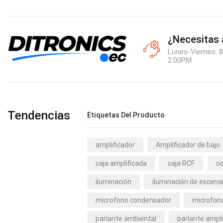
¿Necesitas
Lunes-Viernes: 8
2:00PM
Tendencias
Etiquetas Del Producto
amplificador
Amplificador de bajo
caja amplificada
caja RCF
co
iluminación
iluminación de escena
microfono condensador
microfono
parlante ambiental
parlante ampli