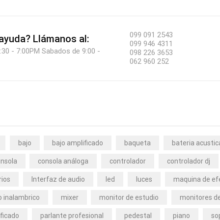
099 091 2543
 ayuda?
Llámanos al:
099 946 4311
:30 - 7:00PM Sabados de 9:00 -
098 226 3653
062 960 252
bajo
bajo amplificado
baqueta
bateria acustic
nsola
consola análoga
controlador
controlador dj
rios
Interfaz de audio
led
luces
maquina de ef
 inalambrico
mixer
monitor de estudio
monitores de
ficado
parlante profesional
pedestal
piano
so