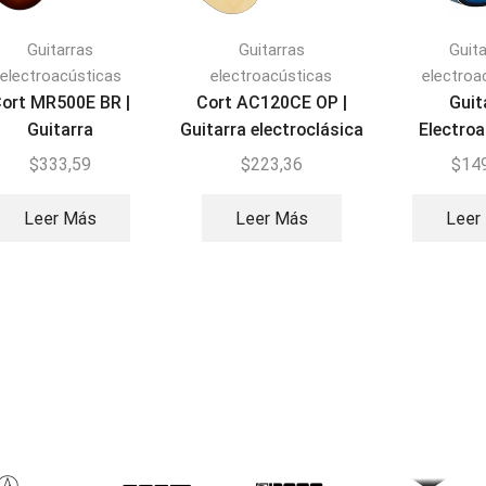
Guitarras
Guitarras
Guit
electroacústicas
electroacústicas
electroa
ort MR500E BR |
Cort AC120CE OP |
Guit
Guitarra
Guitarra electroclásica
Electro
electroacústica
Smiger G
$
333,59
$
223,36
$
14
Leer Más
Leer Más
Leer