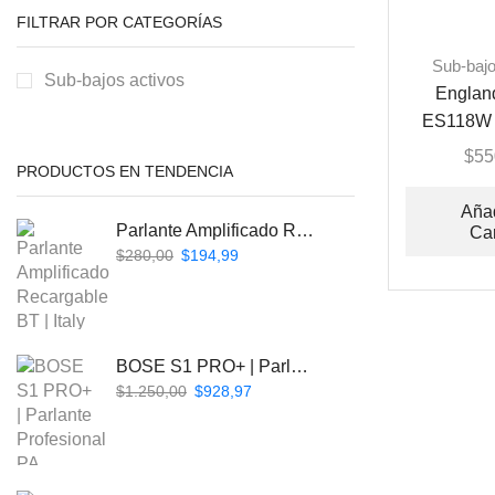
FILTRAR POR CATEGORÍAS
Sub-bajo
Sub-bajos activos
Englan
ES118W 
Sub Baj
$
55
PRODUCTOS EN TENDENCIA
Añad
Parlante Amplificado Recargable BT | Italy Audio ITL-PRO11
Car
$
280,00
$
194,99
BOSE S1 PRO+ | Parlante Profesional PA Inalámbrico
$
1.250,00
$
928,97