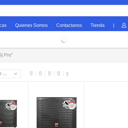
cas
Quienes Somos
Contactanos
Tienda
|
j Pro”