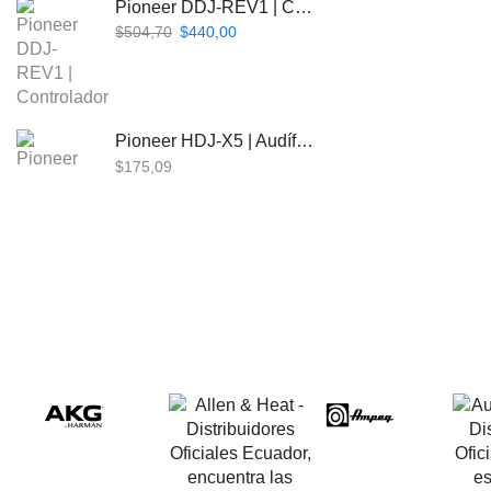
Pioneer DDJ-REV1 | Controlador DJ de 2 canales estilo Scratch
$
504,70
$
440,00
Pioneer HDJ-X5 | Audífonos para DJ
$
175,09
Beta Three EB118a | Sub Bajo Activo
$
901,61
Bose L1 PRO8 | Vertical Array
$
1.915,80