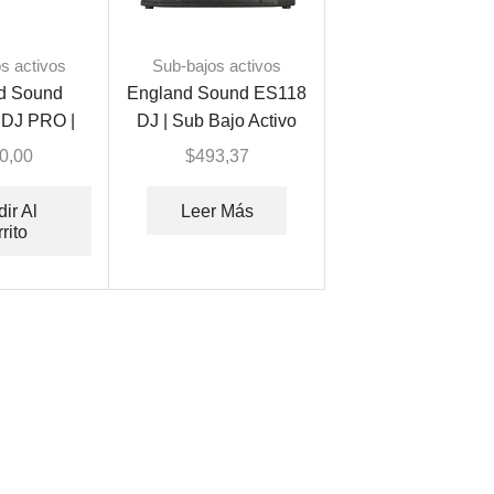
s activos
Sub-bajos activos
d Sound
England Sound ES118
DJ PRO |
DJ | Sub Bajo Activo
o Activo
0,00
$
493,37
ir Al
Leer Más
rito