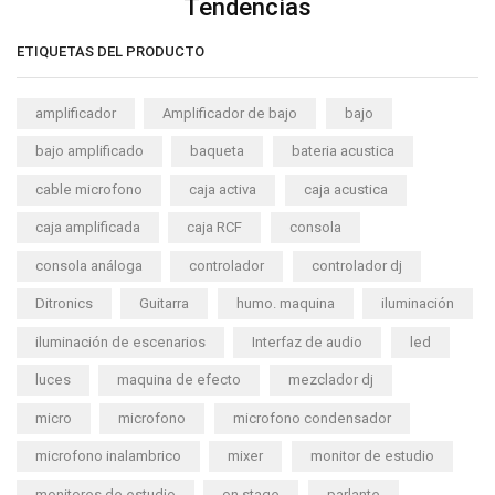
Tendencias
ETIQUETAS DEL PRODUCTO
amplificador
Amplificador de bajo
bajo
bajo amplificado
baqueta
bateria acustica
cable microfono
caja activa
caja acustica
caja amplificada
caja RCF
consola
consola análoga
controlador
controlador dj
Ditronics
Guitarra
humo. maquina
iluminación
iluminación de escenarios
Interfaz de audio
led
luces
maquina de efecto
mezclador dj
micro
microfono
microfono condensador
microfono inalambrico
mixer
monitor de estudio
monitores de estudio
on stage
parlante