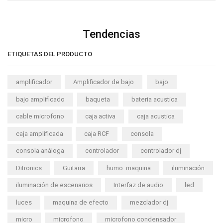
Tendencias
ETIQUETAS DEL PRODUCTO
amplificador
Amplificador de bajo
bajo
bajo amplificado
baqueta
bateria acustica
cable microfono
caja activa
caja acustica
caja amplificada
caja RCF
consola
consola análoga
controlador
controlador dj
Ditronics
Guitarra
humo. maquina
iluminación
iluminación de escenarios
Interfaz de audio
led
luces
maquina de efecto
mezclador dj
micro
microfono
microfono condensador