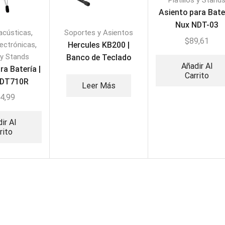
Platillos y Stand
Asiento para Bate
Nux NDT-03
,
acústicas
Soportes y Asientos
$
89,61
,
lectrónicas
Hercules KB200 |
s y Stands
Banco de Teclado
Añadir Al
ra Batería |
Profesional
Carrito
DDT710R
Leer Más
4,99
ir Al
rito