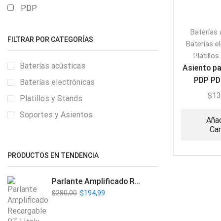
PDP
Baterías 
FILTRAR POR CATEGORÍAS
Baterías e
Platillo
Baterías acústicas
Asiento pa
PDP P
Baterías electrónicas
$
13
Platillos y Stands
Soportes y Asientos
Añad
Car
PRODUCTOS EN TENDENCIA
Parlante Amplificado Recargable BT | Italy Audio ITL-PRO11
$
280,00
$
194,99