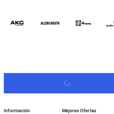
Bose L1 PRO8 | Vertical Array
$
1.915,80
Beta Three N15a MP3 | Caja Activa
$
579,60
$
537,00
Información
Mejores Ofertas