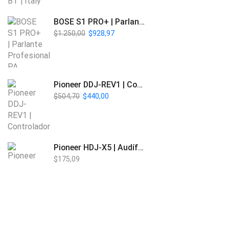
BOSE S1 PRO+ | Parlante Profesional PA Inalámbrico
$
1.250,00
$
928,97
Pioneer DDJ-REV1 | Controlador DJ de 2 canales estilo Scratch
$
504,70
$
440,00
Pioneer HDJ-X5 | Audífonos para DJ
$
175,09
Beta Three EB118a | Sub Bajo Activo
$
901,61