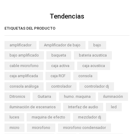
Tendencias
ETIQUETAS DEL PRODUCTO
amplificador
Amplificador de bajo
bajo
bajo amplificado
baqueta
bateria acustica
cable microfono
caja activa
caja acustica
caja amplificada
caja RCF
consola
consola análoga
controlador
controlador dj
Ditronics
Guitarra
humo. maquina
iluminación
iluminación de escenarios
Interfaz de audio
led
luces
maquina de efecto
mezclador dj
micro
microfono
microfono condensador