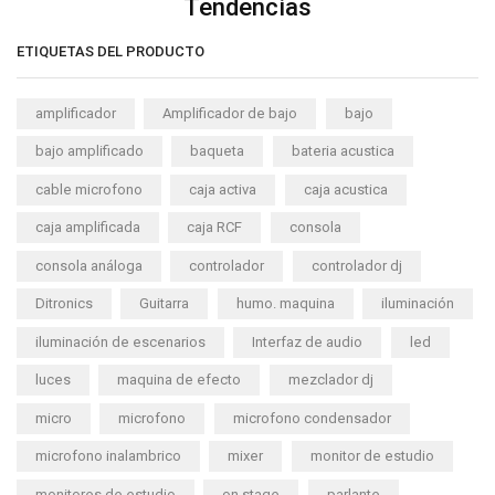
Tendencias
ETIQUETAS DEL PRODUCTO
amplificador
Amplificador de bajo
bajo
bajo amplificado
baqueta
bateria acustica
cable microfono
caja activa
caja acustica
caja amplificada
caja RCF
consola
consola análoga
controlador
controlador dj
Ditronics
Guitarra
humo. maquina
iluminación
iluminación de escenarios
Interfaz de audio
led
luces
maquina de efecto
mezclador dj
micro
microfono
microfono condensador
microfono inalambrico
mixer
monitor de estudio
monitores de estudio
on stage
parlante