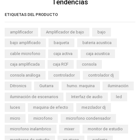
Tendencias
ETIQUETAS DEL PRODUCTO
amplificador
Amplificador de bajo
bajo
bajo amplificado
baqueta
bateria acustica
cable microfono
caja activa
caja acustica
caja amplificada
caja RCF
consola
consola análoga
controlador
controlador dj
Ditronics
Guitarra
humo. maquina
iluminación
iluminación de escenarios
Interfaz de audio
led
luces
maquina de efecto
mezclador dj
micro
microfono
microfono condensador
microfono inalambrico
mixer
monitor de estudio
monitores de estudio
on stage
parlante