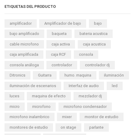
ETIQUETAS DEL PRODUCTO
amplificador
Amplificador de bajo
bajo
bajo amplificado
baqueta
bateria acustica
cable microfono
caja activa
caja acustica
caja amplificada
caja RCF
consola
consola análoga
controlador
controlador dj
Ditronics
Guitarra
humo. maquina
iluminación
iluminación de escenarios
Interfaz de audio
led
luces
maquina de efecto
mezclador dj
micro
microfono
microfono condensador
microfono inalambrico
mixer
monitor de estudio
monitores de estudio
on stage
parlante