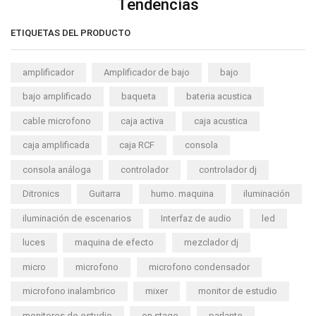
Tendencias
ETIQUETAS DEL PRODUCTO
amplificador
Amplificador de bajo
bajo
bajo amplificado
baqueta
bateria acustica
cable microfono
caja activa
caja acustica
caja amplificada
caja RCF
consola
consola análoga
controlador
controlador dj
Ditronics
Guitarra
humo. maquina
iluminación
iluminación de escenarios
Interfaz de audio
led
luces
maquina de efecto
mezclador dj
micro
microfono
microfono condensador
microfono inalambrico
mixer
monitor de estudio
monitores de estudio
on stage
parlante