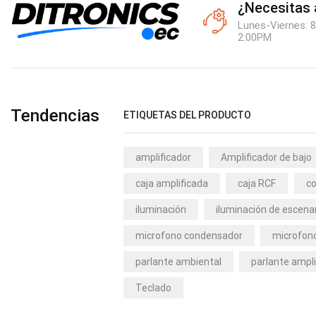
¿Necesitas
Lunes-Viernes: 8
2:00PM
Tendencias
ETIQUETAS DEL PRODUCTO
amplificador
Amplificador de bajo
caja amplificada
caja RCF
co
iluminación
iluminación de escena
microfono condensador
microfono
parlante ambiental
parlante ampli
Teclado