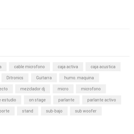
a
cable microfono
caja activa
caja acustica
Ditronics
Guitarra
humo. maquina
ecto
mezclador dj
micro
microfono
 estudio
on stage
parlante
parlante activo
porte
stand
sub-bajo
sub woofer