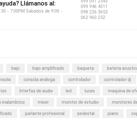
099 091 2543
 ayuda?
Llámanos al:
099 946 4311
:30 - 7:00PM Sabados de 9:00 -
098 226 3653
062 960 252
bajo
bajo amplificado
baqueta
bateria acustic
nsola
consola análoga
controlador
controlador dj
rios
Interfaz de audio
led
luces
maquina de ef
 inalambrico
mixer
monitor de estudio
monitores de
ficado
parlante profesional
pedestal
piano
so