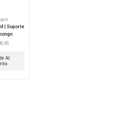
ngos
M | Soporte
 bongo
8,45
ir Al
rito