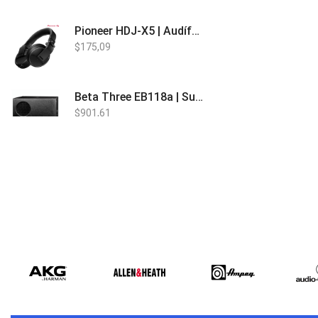
Pioneer HDJ-X5 | Audífonos para DJ
$
175,09
Beta Three EB118a | Sub Bajo Activo
$
901,61
Bose L1 PRO8 | Vertical Array
$
1.915,80
Beta Three N15a MP3 | Caja Activa
$
579,60
$
537,00