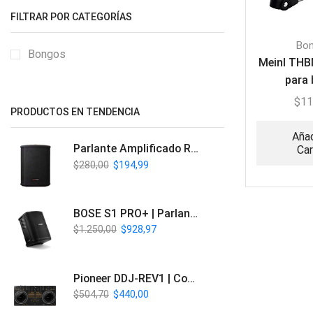
FILTRAR POR CATEGORÍAS
Bo
Bongos
Meinl THB
para
$
11
PRODUCTOS EN TENDENCIA
Añad
Parlante Amplificado Recargable BT | Italy Audio ITL-PRO11
Car
$
280,00
$
194,99
BOSE S1 PRO+ | Parlante Profesional PA Inalámbrico
$
1.250,00
$
928,97
Pioneer DDJ-REV1 | Controlador DJ de 2 canales estilo Scratch
$
504,70
$
440,00