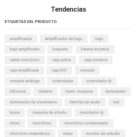
Tendencias
ETIQUETAS DEL PRODUCTO
amplificador
Amplificador de bajo
bajo
bajo amplificado
baqueta
bateria acustica
cable microfono
caja activa
caja acustica
caja amplificada
caja RCF
consola
consola análoga
controlador
controlador dj
Ditronics
Guitarra
humo. maquina
iluminación
iluminación de escenarios
Interfaz de audio
led
luces
maquina de efecto
mezclador dj
micro
microfono
microfono condensador
microfono inalambrico
mixer
monitor de estudio