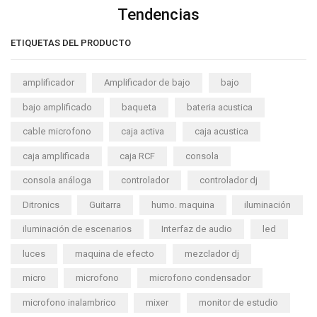
Tendencias
ETIQUETAS DEL PRODUCTO
amplificador
Amplificador de bajo
bajo
bajo amplificado
baqueta
bateria acustica
cable microfono
caja activa
caja acustica
caja amplificada
caja RCF
consola
consola análoga
controlador
controlador dj
Ditronics
Guitarra
humo. maquina
iluminación
iluminación de escenarios
Interfaz de audio
led
luces
maquina de efecto
mezclador dj
micro
microfono
microfono condensador
microfono inalambrico
mixer
monitor de estudio