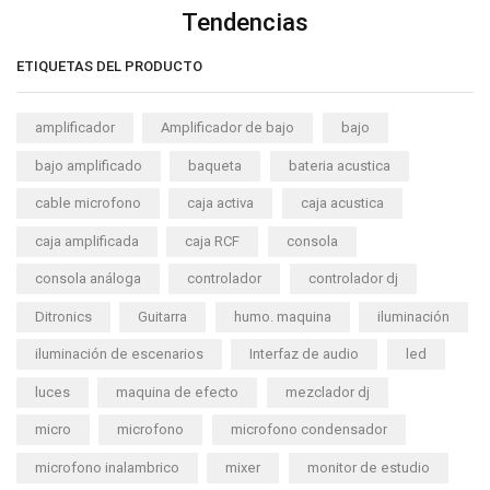
Tendencias
ETIQUETAS DEL PRODUCTO
amplificador
Amplificador de bajo
bajo
bajo amplificado
baqueta
bateria acustica
cable microfono
caja activa
caja acustica
caja amplificada
caja RCF
consola
consola análoga
controlador
controlador dj
Ditronics
Guitarra
humo. maquina
iluminación
iluminación de escenarios
Interfaz de audio
led
luces
maquina de efecto
mezclador dj
micro
microfono
microfono condensador
microfono inalambrico
mixer
monitor de estudio