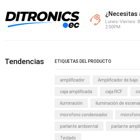
¿Necesitas
Lunes-Viernes: 8
2:00PM
Tendencias
ETIQUETAS DEL PRODUCTO
amplificador
Amplificador de bajo
caja amplificada
caja RCF
co
iluminación
iluminación de escena
microfono condensador
microfono
parlante ambiental
parlante ampli
Teclado