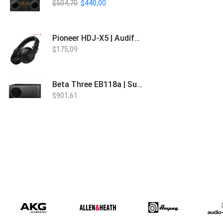
$
504,70
$
440,00
Pioneer HDJ-X5 | Audífonos para DJ
$
175,09
Beta Three EB118a | Sub Bajo Activo
$
901,61
Bose L1 PRO8 | Vertical Array
$
1.915,80
Beta Three N15a MP3 | Caja Activa
$
579,60
$
537,00