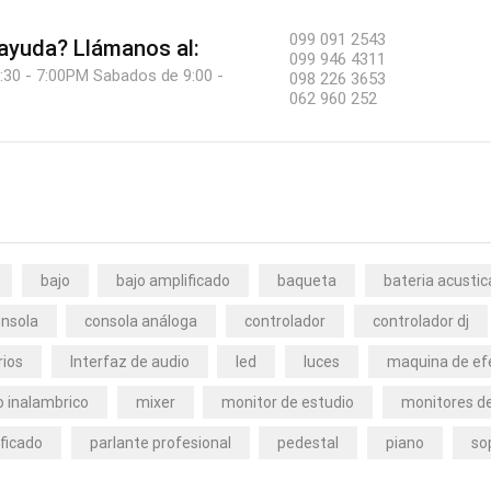
099 091 2543
 ayuda?
Llámanos al:
099 946 4311
:30 - 7:00PM Sabados de 9:00 -
098 226 3653
062 960 252
bajo
bajo amplificado
baqueta
bateria acustic
nsola
consola análoga
controlador
controlador dj
rios
Interfaz de audio
led
luces
maquina de ef
 inalambrico
mixer
monitor de estudio
monitores de
ficado
parlante profesional
pedestal
piano
so