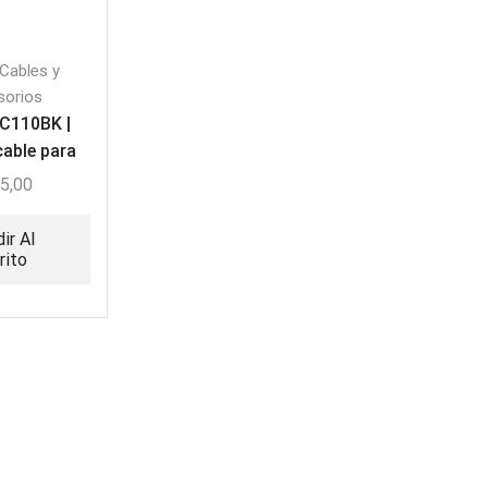
Cables y
sorios
PC110BK |
cable para
ento 100M
5,00
ir Al
rito