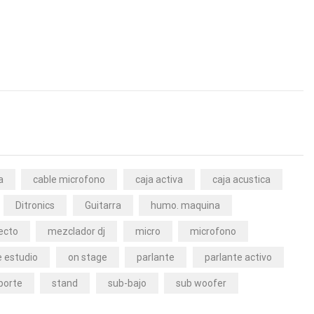
a
cable microfono
caja activa
caja acustica
Ditronics
Guitarra
humo. maquina
ecto
mezclador dj
micro
microfono
 estudio
on stage
parlante
parlante activo
porte
stand
sub-bajo
sub woofer