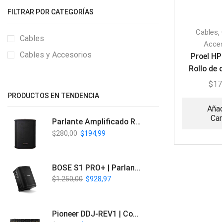
FILTRAR POR CATEGORÍAS
,
Cables
Cables
Acce
Cables y Accesorios
Proel H
Rollo de 
instrum
$
17
PRODUCTOS EN TENDENCIA
Añad
Car
Parlante Amplificado Recargable BT | Italy Audio ITL-PRO11
$
280,00
$
194,99
BOSE S1 PRO+ | Parlante Profesional PA Inalámbrico
$
1.250,00
$
928,97
Pioneer DDJ-REV1 | Controlador DJ de 2 canales estilo Scratch