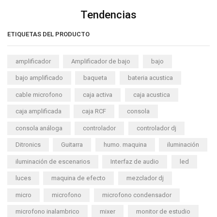
Tendencias
ETIQUETAS DEL PRODUCTO
amplificador
Amplificador de bajo
bajo
bajo amplificado
baqueta
bateria acustica
cable microfono
caja activa
caja acustica
caja amplificada
caja RCF
consola
consola análoga
controlador
controlador dj
Ditronics
Guitarra
humo. maquina
iluminación
iluminación de escenarios
Interfaz de audio
led
luces
maquina de efecto
mezclador dj
micro
microfono
microfono condensador
microfono inalambrico
mixer
monitor de estudio