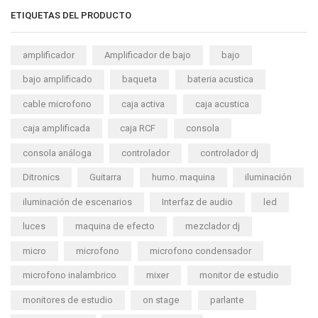
ETIQUETAS DEL PRODUCTO
amplificador
Amplificador de bajo
bajo
bajo amplificado
baqueta
bateria acustica
cable microfono
caja activa
caja acustica
caja amplificada
caja RCF
consola
consola análoga
controlador
controlador dj
Ditronics
Guitarra
humo. maquina
iluminación
iluminación de escenarios
Interfaz de audio
led
luces
maquina de efecto
mezclador dj
micro
microfono
microfono condensador
microfono inalambrico
mixer
monitor de estudio
monitores de estudio
on stage
parlante