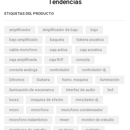
Tendencias
ETIQUETAS DEL PRODUCTO
amplificador
Amplificador de bajo
bajo
bajo amplificado
baqueta
bateria acustica
cable microfono
caja activa
caja acustica
caja amplificada
caja RCF
consola
consola análoga
controlador
controlador dj
Ditronics
Guitarra
humo. maquina
iluminación
iluminación de escenarios
Interfaz de audio
led
luces
maquina de efecto
mezclador dj
micro
microfono
microfono condensador
microfono inalambrico
mixer
monitor de estudio
monitores de estudio
on stage
parlante