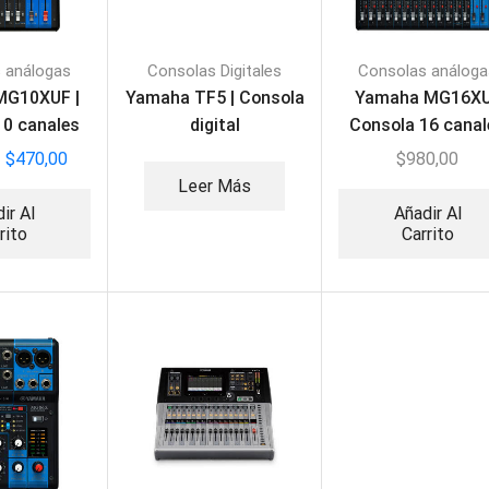
 análogas
Consolas Digitales
Consolas análoga
MG10XUF |
Yamaha TF5 | Consola
Yamaha MG16XU
10 canales
digital
Consola 16 canal
$
470,00
$
980,00
Leer Más
ir Al
Añadir Al
rito
Carrito