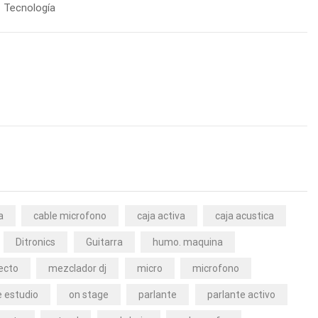
Tecnología
a
cable microfono
caja activa
caja acustica
Ditronics
Guitarra
humo. maquina
ecto
mezclador dj
micro
microfono
 estudio
on stage
parlante
parlante activo