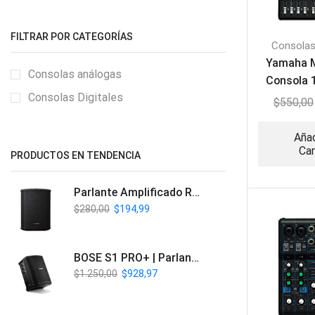
FILTRAR POR CATEGORÍAS
Consolas
Yamaha 
Consolas análogas
Consola 
Consolas Digitales
$
550,00
Añad
Car
PRODUCTOS EN TENDENCIA
Parlante Amplificado Recargable BT | Italy Audio ITL-PRO11
$
280,00
$
194,99
BOSE S1 PRO+ | Parlante Profesional PA Inalámbrico
$
1.250,00
$
928,97