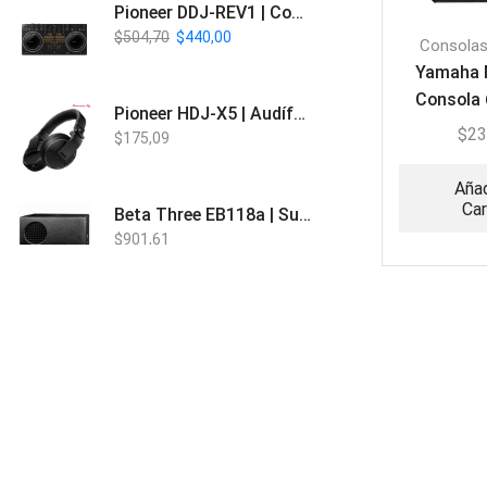
Pioneer DDJ-REV1 | Controlador DJ de 2 canales estilo Scratch
$
504,70
$
440,00
Consolas
Yamaha 
Consola 
Pioneer HDJ-X5 | Audífonos para DJ
$
23
$
175,09
Añad
Car
Beta Three EB118a | Sub Bajo Activo
$
901,61
Bose L1 PRO8 | Vertical Array
$
1.915,80
Beta Three N15a MP3 | Caja Activa
$
579,60
$
537,00