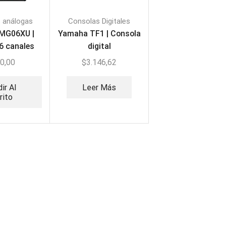
 análogas
Consolas Digitales
MG06XU |
Yamaha TF1 | Consola
6 canales
digital
0,00
$
3.146,62
ir Al
Leer Más
rito