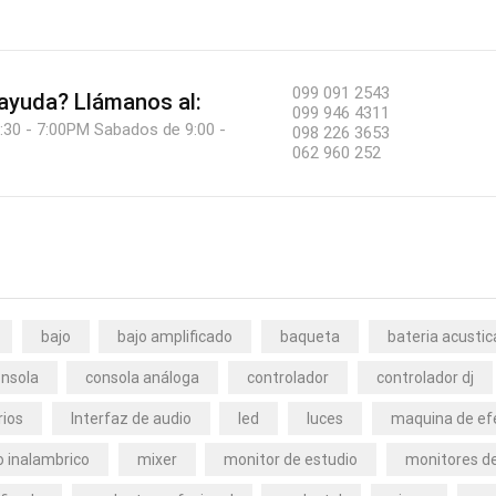
099 091 2543
 ayuda?
Llámanos al:
099 946 4311
:30 - 7:00PM Sabados de 9:00 -
098 226 3653
062 960 252
bajo
bajo amplificado
baqueta
bateria acustic
nsola
consola análoga
controlador
controlador dj
rios
Interfaz de audio
led
luces
maquina de ef
 inalambrico
mixer
monitor de estudio
monitores de