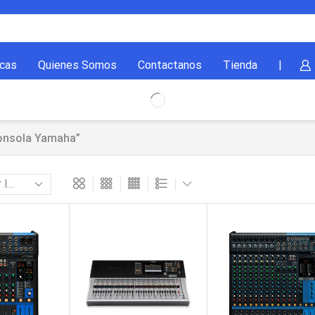
cas
Quienes Somos
Contactanos
Tienda
|
onsola Yamaha”