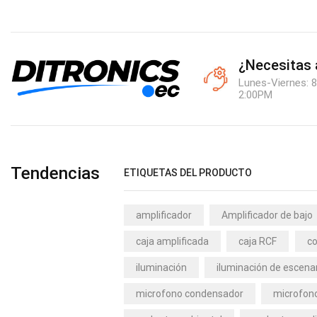
¿Necesitas
Lunes-Viernes: 8
2:00PM
Tendencias
ETIQUETAS DEL PRODUCTO
amplificador
Amplificador de bajo
caja amplificada
caja RCF
co
iluminación
iluminación de escena
microfono condensador
microfono