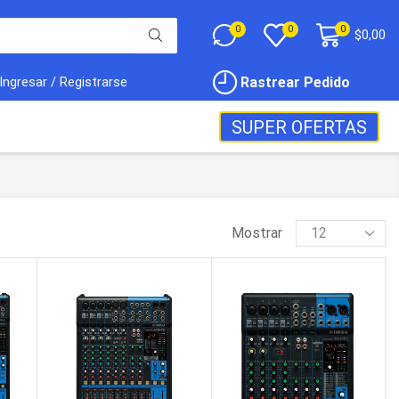
0
0
0
$
0,00
Rastrear Pedido
Ingresar / Registrarse
SUPER OFERTAS
Mostrar